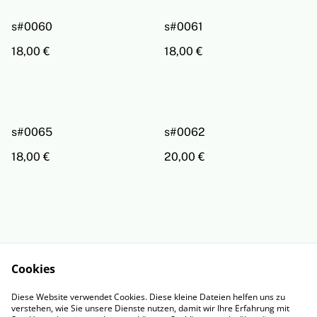
s#0060
s#0061
18,00 €
18,00 €
s#0065
s#0062
18,00 €
20,00 €
Cookies
Rechtliche
Datenschutzbestimm
Diese Website verwendet Cookies. Diese kleine Dateien helfen uns zu
Bestimmungen
ungen von SumUp
verstehen, wie Sie unsere Dienste nutzen, damit wir Ihre Erfahrung mit
Cookie-Richtlinie
Impressum