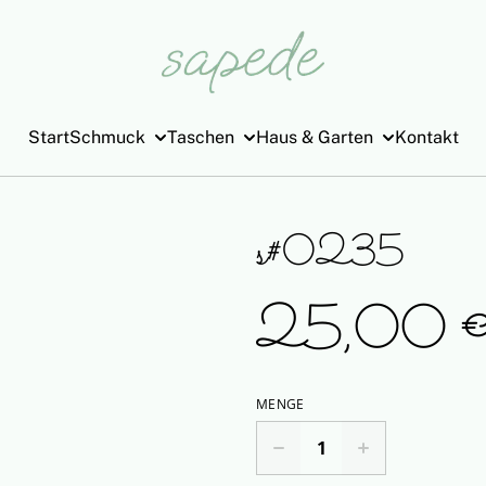
Start
Schmuck
Taschen
Haus & Garten
Kontakt
s#0235
25,00 
MENGE