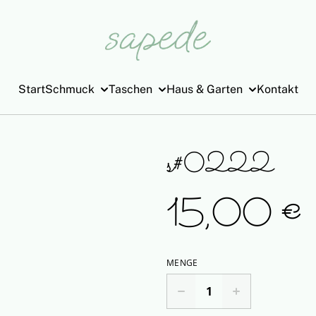
Start
Schmuck
Taschen
Haus & Garten
Kontakt
s#0222
15,00 €
MENGE