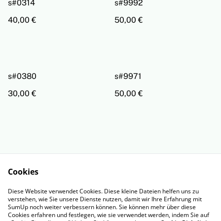
s#0314
s#9992
40,00 €
50,00 €
s#0380
s#9971
30,00 €
50,00 €
Cookies
Rechtliche
Datenschutzbestimm
Diese Website verwendet Cookies. Diese kleine Dateien helfen uns zu
Bestimmungen
ungen von SumUp
verstehen, wie Sie unsere Dienste nutzen, damit wir Ihre Erfahrung mit
Cookie-Richtlinie
Impressum
SumUp noch weiter verbessern können. Sie können mehr über diese
Cookies erfahren und festlegen, wie sie verwendet werden, indem Sie auf